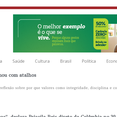
ia
Saúde
Cultura
Brasil
Política
Econ
mou com atalhos
a reflexão sobre por que valores como integridade, disciplina e
as”, declara Priscila Reis direto da Colômbia no 3º