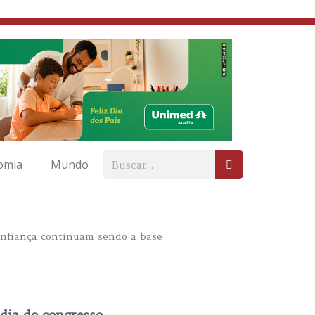
omia
Mundo
 confiança continuam sendo a base
 dia do congresso