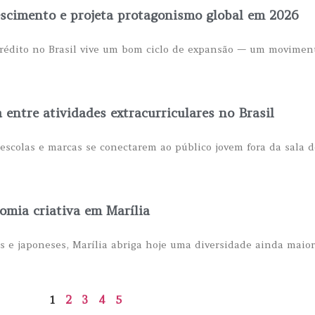
rescimento e projeta protagonismo global em 2026
crédito no Brasil vive um bom ciclo de expansão — um movimen
 entre atividades extracurriculares no Brasil
scolas e marcas se conectarem ao público jovem fora da sala d
omia criativa em Marília
s e japoneses, Marília abriga hoje uma diversidade ainda maio
1
2
3
4
5