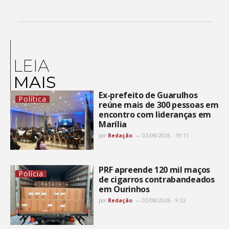
LEIA
MAIS
Ex-prefeito de Guarulhos
Política
reúne mais de 300 pessoas em
encontro com lideranças em
Marília
por
Redação
03/08/2026 - 19:11
PRF apreende 120 mil maços
Polícia
de cigarros contrabandeados
em Ourinhos
por
Redação
03/08/2026 - 9:32