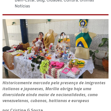
Bem-Estar
,
blog
,
Cidades
,
Cultura
,
Últimas
Notícias
Historicamente marcada pela presença de imigrantes
italianos e japoneses, Marília abriga hoje uma
diversidade ainda maior de nacionalidades, como
venezuelanos, cubanos, haitianos e europeus
por Cristina G Souza