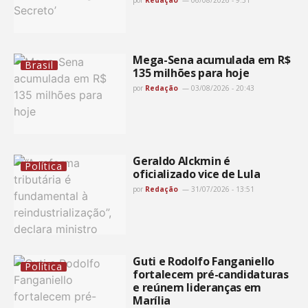
por
Redação
06/08/2026 - 9:31
Mega-Sena acumulada em R$
Brasil
135 milhões para hoje
por
Redação
03/08/2026 - 20:43
Geraldo Alckmin é
Política
oficializado vice de Lula
por
Redação
31/07/2026 - 13:51
Guti e Rodolfo Fanganiello
Política
fortalecem pré-candidaturas
e reúnem lideranças em
Marília