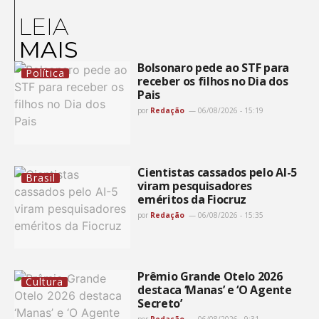
LEIA
MAIS
Bolsonaro pede ao STF para
Política
receber os filhos no Dia dos
Pais
por
Redação
06/08/2026 - 15:19
Cientistas cassados pelo AI-5
Brasil
viram pesquisadores
eméritos da Fiocruz
por
Redação
06/08/2026 - 15:35
Prêmio Grande Otelo 2026
Cultura
destaca ‘Manas’ e ‘O Agente
Secreto’