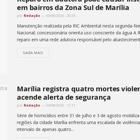
em bairros da Zona Sul de Marília
por
Redação
03/08/2026 - 20:26
Manutenção realizada pela RIC Ambiental nesta segunda-feir
Nacional; concessionária orienta uso consciente da água A R
reparo em uma rede adutora responsável pelo abastecimento
SAIBA MAIS
Marília registra quatro mortes viol
acende alerta de segurança
por
Redação
04/08/2026 - 11:11
Série de homicídios entre 31 de julho e 3 de agosto mobiliz
regiões da cidade Marília enfrenta uma escalada de violênc
intervalo de apenas quatro...