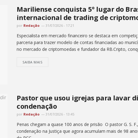
Mariliense conquista 5º lugar do Br
internacional de trading de criptom
por
Redação
31/07/2026 - 17:21
Especialista em mercado financeiro se destaca em competiç
parceria para trazer modelo de contas financiadas ao municíp
no mercado de criptomoedas e fundador da RB.Cripto, conqui
SAIBA MAIS
Pastor que usou igrejas para lavar 
condenação
por
Redação
31/07/2026 - 13:45
Penas chegam a quase 100 anos de prisão O pastor G. S. F.,
condenação na Justiça que agora acumulam mais de 98 anos d
do PCC,...