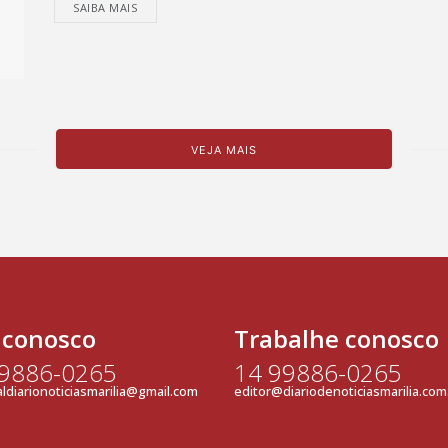
SAIBA MAIS
VEJA MAIS
 conosco
Trabalhe conosco
99886-0265
14 99886-0265
ldiarionoticiasmarilia@gmail.com
editor@diariodenoticiasmarilia.com