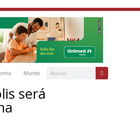
omia
Mundo
lis será
na