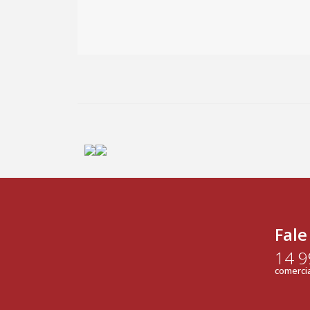
Fale
14 
comercia