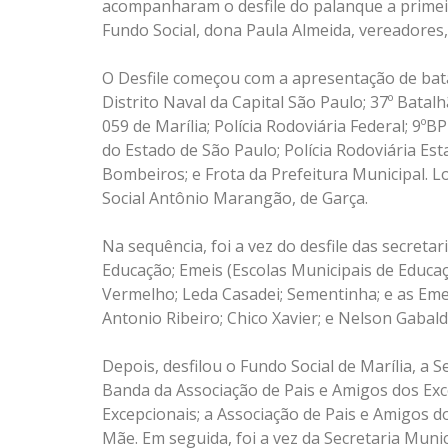
acompanharam o desfile do palanque a primeir
Fundo Social, dona Paula Almeida, vereadores, 
O Desfile começou com a apresentação de bata
Distrito Naval da Capital São Paulo; 37º Batal
059 de Marília; Polícia Rodoviária Federal; 9ºBPM
do Estado de São Paulo; Polícia Rodoviária Es
Bombeiros; e Frota da Prefeitura Municipal. L
Social Antônio Marangão, de Garça.
Na sequência, foi a vez do desfile das secretar
Educação; Emeis (Escolas Municipais de Educaç
Vermelho; Leda Casadei; Sementinha; e as Eme
Antonio Ribeiro; Chico Xavier; e Nelson Gabaldi
Depois, desfilou o Fundo Social de Marília, a S
Banda da Associação de Pais e Amigos dos Exc
Excepcionais; a Associação de Pais e Amigos d
Mãe. Em seguida, foi a vez da Secretaria Munic