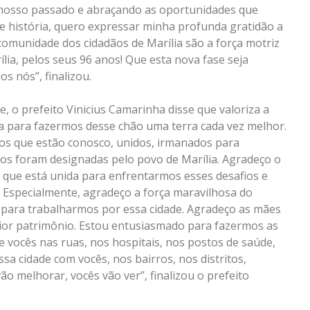
nosso passado e abraçando as oportunidades que
de história, quero expressar minha profunda gratidão a
e comunidade dos cidadãos de Marília são a força motriz
lia, pelos seus 96 anos! Que esta nova fase seja
s nós”, finalizou.
 o prefeito Vinicius Camarinha disse que valoriza a
luta para fazermos desse chão uma terra cada vez melhor.
ios que estão conosco, unidos, irmanados para
os foram designadas pelo povo de Marília. Agradeço o
 que está unida para enfrentarmos esses desafios e
 Especialmente, agradeço a força maravilhosa do
 para trabalharmos por essa cidade. Agradeço as mães
aior patrimônio. Estou entusiasmado para fazermos as
 vocês nas ruas, nos hospitais, nos postos de saúde,
sa cidade com vocês, nos bairros, nos distritos,
ão melhorar, vocês vão ver”, finalizou o prefeito