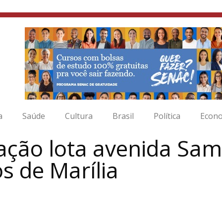
a
Saúde
Cultura
Brasil
Política
Econ
lação lota avenida Sam
os de Marília