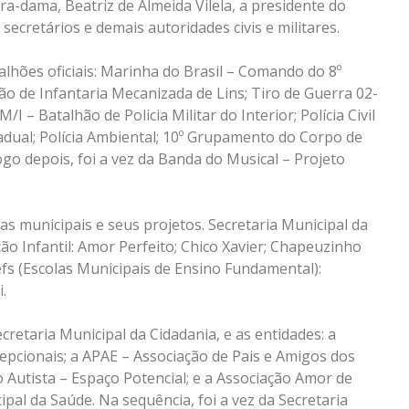
a-dama, Beatriz de Almeida Vilela, a presidente do
secretários e demais autoridades civis e militares.
lhões oficiais: Marinha do Brasil – Comando do 8º
hão de Infantaria Mecanizada de Lins; Tiro de Guerra 02-
/I – Batalhão de Policia Militar do Interior; Polícia Civil
tadual; Polícia Ambiental; 10º Grupamento do Corpo de
ogo depois, foi a vez da Banda do Musical – Projeto
ias municipais e seus projetos. Secretaria Municipal da
ão Infantil: Amor Perfeito; Chico Xavier; Chapeuzinho
fs (Escolas Municipais de Ensino Fundamental):
.
ecretaria Municipal da Cidadania, e as entidades: a
epcionais; a APAE – Associação de Pais e Amigos dos
o Autista – Espaço Potencial; e a Associação Amor de
ipal da Saúde. Na sequência, foi a vez da Secretaria