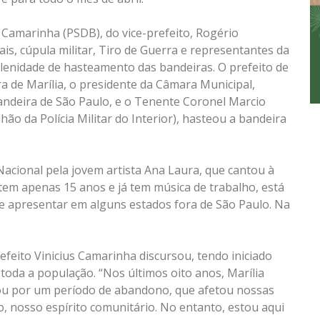
 Camarinha (PSDB), do vice-prefeito, Rogério
is, cúpula militar, Tiro de Guerra e representantes da
solenidade de hasteamento das bandeiras. O prefeito de
ra de Marília, o presidente da Câmara Municipal,
andeira de São Paulo, e o Tenente Coronel Marcio
ão da Polícia Militar do Interior), hasteou a bandeira
acional pela jovem artista Ana Laura, que cantou à
em apenas 15 anos e já tem música de trabalho, está
e apresentar em alguns estados fora de São Paulo. Na
feito Vinicius Camarinha discursou, tendo iniciado
toda a população. “Nos últimos oito anos, Marília
sou por um período de abandono, que afetou nossas
o, nosso espírito comunitário. No entanto, estou aqui