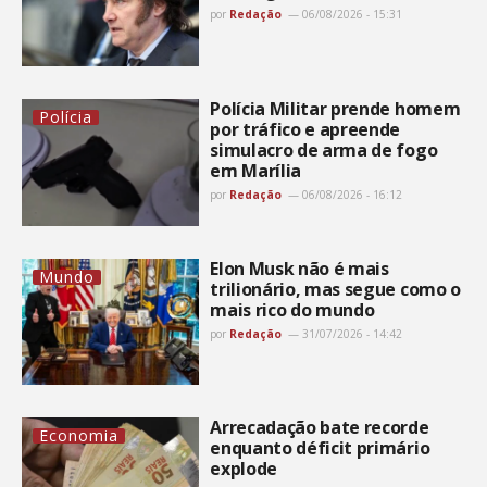
por
Redação
06/08/2026 - 15:31
Polícia Militar prende homem
Polícia
por tráfico e apreende
simulacro de arma de fogo
em Marília
por
Redação
06/08/2026 - 16:12
Elon Musk não é mais
Mundo
trilionário, mas segue como o
mais rico do mundo
por
Redação
31/07/2026 - 14:42
Arrecadação bate recorde
Economia
enquanto déficit primário
explode