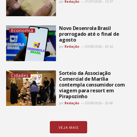
por
Redação
31/07/2026 - 13:37
Novo Desenrola Brasil
Economia
prorrogado até o final de
agosto
por
Redação
03/08/2026 - 20:42
Sorteio da Associação
Cidades
Comercial de Marília
contempla consumidor com
viagem para resort em
Pirapozinho
por
Redação
03/08/2026 - 20:40
VEJA MAIS