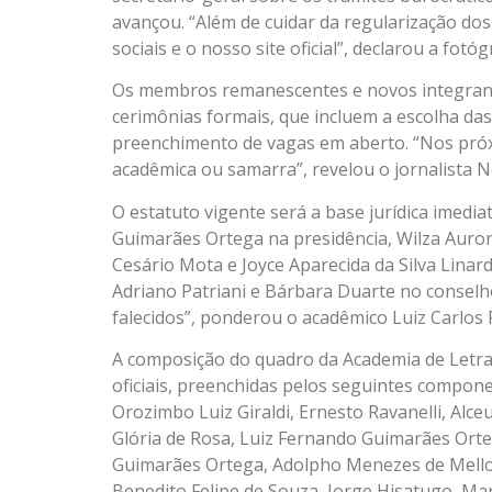
avançou. “Além de cuidar da regularização dos
sociais e o nosso site oficial”, declarou a fotó
Os membros remanescentes e novos integrant
cerimônias formais, que incluem a escolha das
preenchimento de vagas em aberto. “Nos próx
acadêmica ou samarra”, revelou o jornalista 
O estatuto vigente será a base jurídica imedi
Guimarães Ortega na presidência, Wilza Auror
Cesário Mota e Joyce Aparecida da Silva Linard
Adriano Patriani e Bárbara Duarte no conselho
falecidos”, ponderou o acadêmico Luiz Carlos 
A composição do quadro da Academia de Letras
oficiais, preenchidas pelos seguintes compone
Orozimbo Luiz Giraldi, Ernesto Ravanelli, Alc
Glória de Rosa, Luiz Fernando Guimarães Orte
Guimarães Ortega, Adolpho Menezes de Mello,
Benedito Felipe de Souza, Jorge Hisatugo, Mar