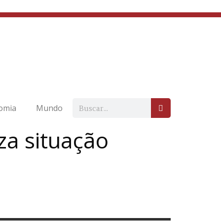
omia
Mundo
za situação