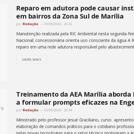
Reparo em adutora pode causar inst
em bairros da Zona Sul de Marília
por
Redação
03/08/2026 - 20:26
Manutenção realizada pela RIC Ambiental nesta segunda-feir
Nacional; concessionária orienta uso consciente da água A R
reparo em uma rede adutora responsável pelo abastecimento
SAIBA MAIS
Treinamento da AEA Marília aborda In
a formular prompts eficazes na Eng
por
Redação
03/08/2026 - 20:54
Ministrado pelo professor Jesué Graciliano, curso apresento
elaboração de comandos práticos para o cotidiano profissio
pelas novas tecnologias para o setor técnico motivaram a A