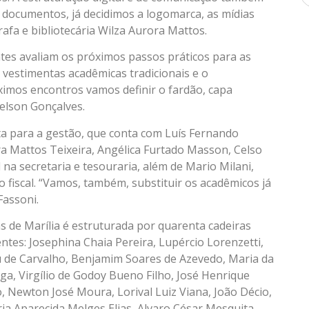
 documentos, já decidimos a logomarca, as mídias
grafa e bibliotecária Wilza Aurora Mattos.
es avaliam os próximos passos práticos para as
 vestimentas acadêmicas tradicionais e o
imos encontros vamos definir o fardão, capa
Nelson Gonçalves.
ata para a gestão, que conta com Luís Fernando
a Mattos Teixeira, Angélica Furtado Masson, Celso
 na secretaria e tesouraria, além de Mario Milani,
 fiscal. “Vamos, também, substituir os acadêmicos já
Fassoni.
 de Marília é estruturada por quarenta cadeiras
ntes: Josephina Chaia Pereira, Lupércio Lorenzetti,
eu de Carvalho, Benjamim Soares de Azevedo, Maria da
ga, Virgílio de Godoy Bueno Filho, José Henrique
 Newton José Moura, Lorival Luiz Viana, João Décio,
ia Aparecida Melges Elias, Alvaro César Mesquita