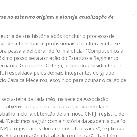
ase no estatuto original e planeja atualização de
retoria de sua história após concluir o processo de
po de intelectuais e profissionais da cultura vinha se
ra passa a deliberar de forma oficial. “Compusemos a
óximo passo será a criação do Estatuto e Regimento
s Fernando Guimarães Ortega, aclamado presidente por
 foi respaldada pelos demais integrantes do grupo.
cio Cavalca Medeiros, escolhido para ocupar o cargo de
 sexta-feira de cada mês, na sede da Associação
 o objetivo de planejar a reativação da entidade,
abalho inclui a obtenção de um novo CNPJ, registro de
ual. “Decidimos seguir com a história da academia que foi
NPJ e registrar os documentos atualizados”, explicou o
os. A estruturação digital e de comunicação também