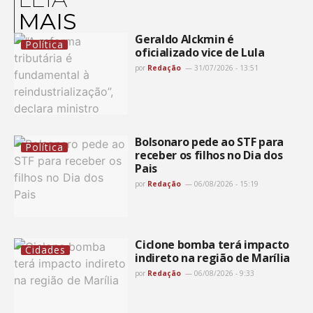
MAIS
Geraldo Alckmin é
Política
oficializado vice de Lula
por
Redação
31/07/2026 - 13:51
Bolsonaro pede ao STF para
Política
receber os filhos no Dia dos
Pais
por
Redação
06/08/2026 - 15:19
Ciclone bomba terá impacto
Cidades
indireto na região de Marília
por
Redação
06/08/2026 - 9:33