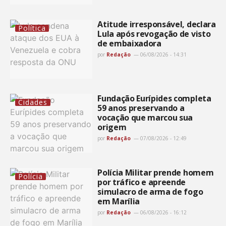
Atitude irresponsável, declara
Política
Lula após revogação de visto
de embaixadora
por
Redação
06/08/2026 - 14:31
Fundação Eurípides completa
Cidades
59 anos preservando a
vocação que marcou sua
origem
por
Redação
07/08/2026 - 12:49
Polícia Militar prende homem
Polícia
por tráfico e apreende
simulacro de arma de fogo
em Marília
por
Redação
06/08/2026 - 16:12