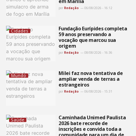
em Marília
por
Redação
06/08/2026 - 16:12
Fundação Eurípides completa
Cidades
59 anos preservando a
vocação que marcou sua
origem
por
Redação
08/08/2026 - 16:36
Milei faz nova tentativa de
Mundo
ampliar venda de terras a
estrangeiros
por
Redação
06/08/2026 - 15:31
Caminhada Unimed Paulista
Saúde
2026 bate recorde de
inscrições e convida toda a
comunidade para um dia de