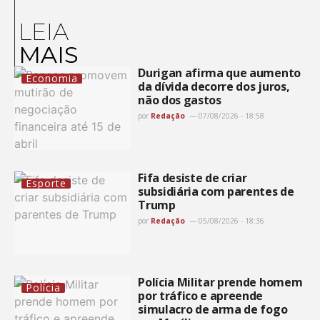
LEIA
MAIS
Durigan afirma que aumento
Economia
da dívida decorre dos juros,
não dos gastos
por
Redação
07/08/2026 - 18:58
Fifa desiste de criar
Esporte
subsidiária com parentes de
Trump
por
Redação
05/08/2026 - 18:36
Polícia Militar prende homem
Polícia
por tráfico e apreende
simulacro de arma de fogo