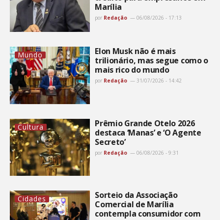
Marília
por
Redação
06/08/2026 - 17:13
Elon Musk não é mais
Mundo
trilionário, mas segue como o
mais rico do mundo
por
Redação
31/07/2026 - 14:42
Prêmio Grande Otelo 2026
Cultura
destaca ‘Manas’ e ‘O Agente
Secreto’
por
Redação
06/08/2026 - 9:31
Sorteio da Associação
Cidades
Comercial de Marília
contempla consumidor com