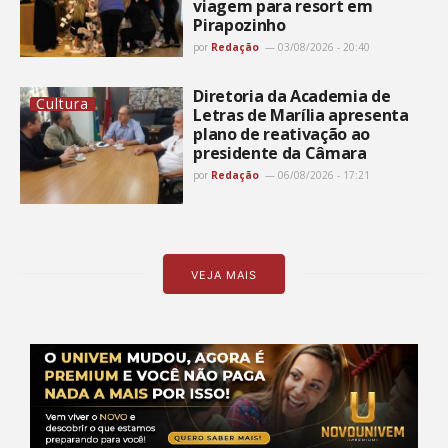
viagem para resort em
Pirapozinho
por
Redação
03/08/2026 - 20:40
Diretoria da Academia de
Cultura
Letras de Marília apresenta
plano de reativação ao
presidente da Câmara
por
Redação
06/08/2026 - 17:21
VEJA MAIS