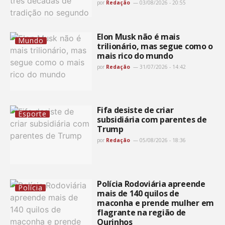
por
Redação
03/08/2026 - 20:55
Elon Musk não é mais
Mundo
trilionário, mas segue como o
mais rico do mundo
por
Redação
31/07/2026 - 14:42
Fifa desiste de criar
Esporte
subsidiária com parentes de
Trump
por
Redação
05/08/2026 - 18:36
Polícia Rodoviária apreende
Polícia
mais de 140 quilos de
maconha e prende mulher em
flagrante na região de
Ourinhos