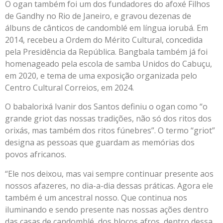
O ogan também foi um dos fundadores do afoxé Filhos
de Gandhy no Rio de Janeiro, e gravou dezenas de
álbuns de cânticos de candomblé em língua iorubá. Em
2014, recebeu a Ordem do Mérito Cultural, concedida
pela Presidência da República. Bangbala também já foi
homenageado pela escola de samba Unidos do Cabuçu,
em 2020, e tema de uma exposição organizada pelo
Centro Cultural Correios, em 2024.
O babalorixá Ivanir dos Santos definiu o ogan como “o
grande griot das nossas tradições, não só dos ritos dos
orixás, mas também dos ritos fúnebres”. O termo “griot”
designa as pessoas que guardam as memórias dos
povos africanos.
“Ele nos deixou, mas vai sempre continuar presente aos
nossos afazeres, no dia-a-dia dessas práticas. Agora ele
também é um ancestral nosso. Que continua nos
iluminando e sendo presente nas nossas ações dentro
das casas de candomblé, dos blocos afros, dentro dessa