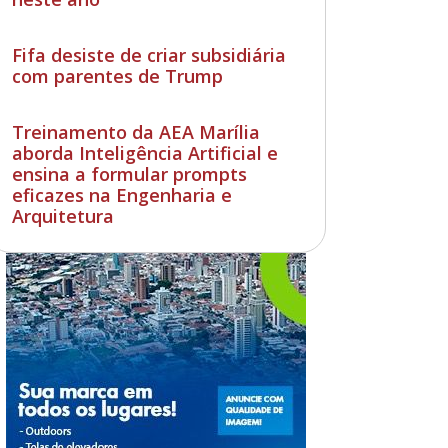
Fifa desiste de criar subsidiária
com parentes de Trump
Treinamento da AEA Marília
aborda Inteligência Artificial e
ensina a formular prompts
eficazes na Engenharia e
Arquitetura