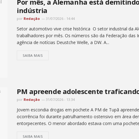
Por mês, a Alemanha está demitindo
indústria
por
Redação
31/07/2026 - 14:44
Setor automotivo vive crise histórica O setor industrial da 
trabalhadores por mês. Os números são da Federação das In
agência de notícias Deustche Welle, a DW. A...
SAIBA MAIS
PM apreende adolescente traficand
por
Redação
31/07/2026 - 13:34
Jovem escondia drogas em pochete A PM de Tupã apreendeu 
ocorrência foi durante patrulhamento ostensivo em área d
entorpecentes. O menor abordado estava com uma pochete.
SAIBA MAIS