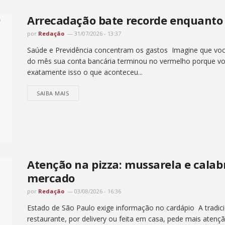
Arrecadação bate recorde enquanto 
por
Redação
31/07/2026 - 13:37
Saúde e Previdência concentram os gastos Imagine que vo
do mês sua conta bancária terminou no vermelho porque vo
exatamente isso o que aconteceu...
SAIBA MAIS
Atenção na pizza: mussarela e cala
mercado
por
Redação
03/08/2026 - 16:36
Estado de São Paulo exige informação no cardápio A tradici
restaurante, por delivery ou feita em casa, pede mais atenç