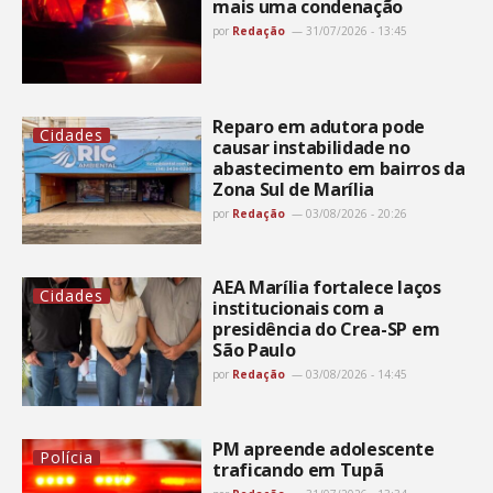
mais uma condenação
por
Redação
31/07/2026 - 13:45
Reparo em adutora pode
Cidades
causar instabilidade no
abastecimento em bairros da
Zona Sul de Marília
por
Redação
03/08/2026 - 20:26
AEA Marília fortalece laços
Cidades
institucionais com a
presidência do Crea-SP em
São Paulo
por
Redação
03/08/2026 - 14:45
PM apreende adolescente
Polícia
traficando em Tupã