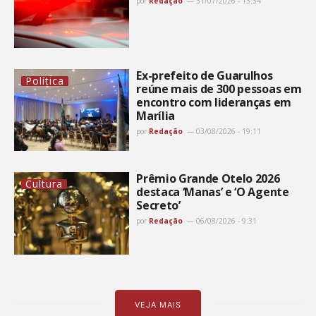
por
Redação
31/07/2026 - 13:34
Ex-prefeito de Guarulhos
Política
reúne mais de 300 pessoas em
encontro com lideranças em
Marília
por
Redação
03/08/2026 - 19:11
Prêmio Grande Otelo 2026
Cultura
destaca ‘Manas’ e ‘O Agente
Secreto’
por
Redação
06/08/2026 - 9:31
VEJA MAIS