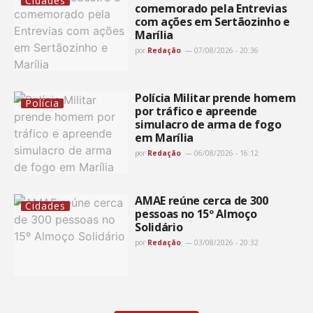
Cidades
comemorado pela Entrevias
com ações em Sertãozinho e
Marília
por
Redação
07/08/2026 - 20:36
Polícia Militar prende homem
Polícia
por tráfico e apreende
simulacro de arma de fogo
em Marília
por
Redação
06/08/2026 - 16:12
AMAE reúne cerca de 300
Cidades
pessoas no 15º Almoço
Solidário
por
Redação
03/08/2026 - 20:32