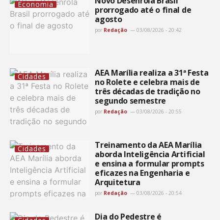
Novo Desenrola Brasil
Economia
prorrogado até o final de
agosto
por
Redação
03/08/2026 - 20:42
AEA Marília realiza a 31ª Festa
Cidades
no Rolete e celebra mais de
três décadas de tradição no
segundo semestre
por
Redação
03/08/2026 - 20:55
Treinamento da AEA Marília
Cidades
aborda Inteligência Artificial
e ensina a formular prompts
eficazes na Engenharia e
Arquitetura
por
Redação
03/08/2026 - 20:54
Dia do Pedestre é