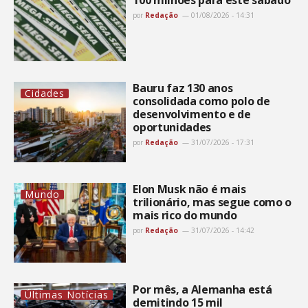
100 milhões para este sábado
por
Redação
01/08/2026 - 14:31
Bauru faz 130 anos
Cidades
consolidada como polo de
desenvolvimento e de
oportunidades
por
Redação
31/07/2026 - 17:31
Elon Musk não é mais
Mundo
trilionário, mas segue como o
mais rico do mundo
por
Redação
31/07/2026 - 14:42
Por mês, a Alemanha está
Últimas Notícias
demitindo 15 mil