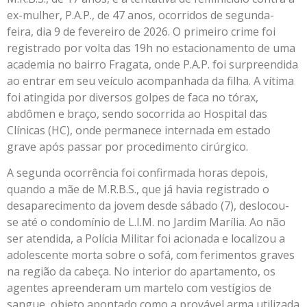
ex-mulher, P.A.P., de 47 anos, ocorridos de segunda-
feira, dia 9 de fevereiro de 2026. O primeiro crime foi
registrado por volta das 19h no estacionamento de uma
academia no bairro Fragata, onde P.A.P. foi surpreendida
ao entrar em seu veículo acompanhada da filha. A vítima
foi atingida por diversos golpes de faca no tórax,
abdômen e braço, sendo socorrida ao Hospital das
Clínicas (HC), onde permanece internada em estado
grave após passar por procedimento cirúrgico.
A segunda ocorrência foi confirmada horas depois,
quando a mãe de M.R.B.S., que já havia registrado o
desaparecimento da jovem desde sábado (7), deslocou-
se até o condomínio de L.I.M. no Jardim Marília. Ao não
ser atendida, a Polícia Militar foi acionada e localizou a
adolescente morta sobre o sofá, com ferimentos graves
na região da cabeça. No interior do apartamento, os
agentes apreenderam um martelo com vestígios de
sangue, objeto apontado como a provável arma utilizada