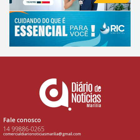
Fale conosco
14 99886-0265
comercialdiarionoticiasmarilia@gmail.com