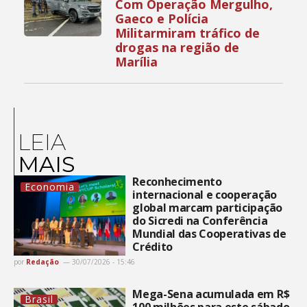
Com Operação Mergulho,
Gaeco e Polícia
Militarmiram tráfico de
drogas na região de
Marília
LEIA
MAIS
Reconhecimento
Economia
internacional e cooperação
global marcam participação
do Sicredi na Conferência
Mundial das Cooperativas de
Crédito
por
Redação
30/07/2026 - 15:46
Mega-Sena acumulada em R$
Brasil