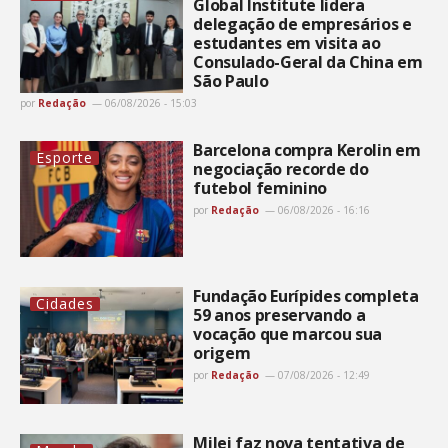
Global Institute lidera
delegação de empresários e
estudantes em visita ao
Consulado-Geral da China em
São Paulo
por
Redação
06/08/2026 - 15:03
Barcelona compra Kerolin em
Esporte
negociação recorde do
futebol feminino
por
Redação
06/08/2026 - 16:16
Fundação Eurípides completa
Cidades
59 anos preservando a
vocação que marcou sua
origem
por
Redação
07/08/2026 - 12:49
Milei faz nova tentativa de