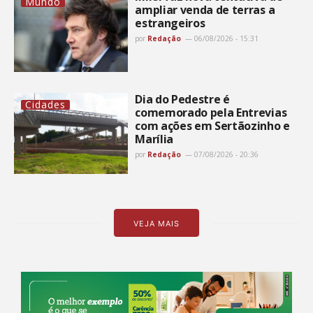
Mundo
ampliar venda de terras a
estrangeiros
por
Redação
06/08/2026 - 15:31
Dia do Pedestre é
Cidades
comemorado pela Entrevias
com ações em Sertãozinho e
Marília
por
Redação
07/08/2026 - 20:36
VEJA MAIS