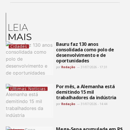
LEIA
MAIS
Bauru faz 130 anos
Cidades
consolidada como polo de
desenvolvimento e de
oportunidades
por
Redação
31/07/2026 - 17:31
Por mês, a Alemanha está
Últimas Notícias
demitindo 15 mil
trabalhadores da indústria
por
Redação
31/07/2026 - 14:44
Mega-Sena acumulada em R$