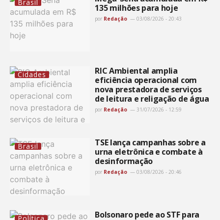
Brasil
135 milhões para hoje
por
Redação
03/08/2026 - 20:43
RIC Ambiental amplia
Cidades
eficiência operacional com
nova prestadora de serviços
de leitura e religação de água
por
Redação
31/07/2026 - 12:59
TSE lança campanhas sobre a
Brasil
urna eletrônica e combate à
desinformação
por
Redação
03/08/2026 - 20:46
Bolsonaro pede ao STF para
Política