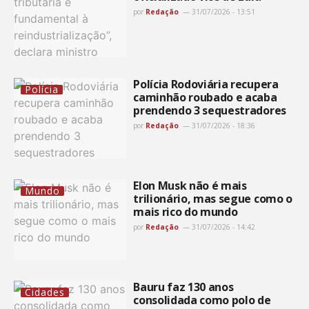
por
Redação
31/07/2026 - 13:51
Polícia Rodoviária recupera
Polícia
caminhão roubado e acaba
prendendo 3 sequestradores
por
Redação
31/07/2026 - 18:36
Elon Musk não é mais
Mundo
trilionário, mas segue como o
mais rico do mundo
por
Redação
31/07/2026 - 14:42
Bauru faz 130 anos
Cidades
consolidada como polo de