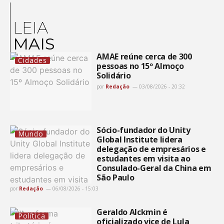
LEIA
MAIS
AMAE reúne cerca de 300
Cidades
pessoas no 15º Almoço
Solidário
por
Redação
03/08/2026 - 20:32
Sócio-fundador do Unity
Mundo
Global Institute lidera
delegação de empresários e
estudantes em visita ao
Consulado-Geral da China em
São Paulo
por
Redação
06/08/2026 - 15:03
Geraldo Alckmin é
Política
oficializado vice de Lula