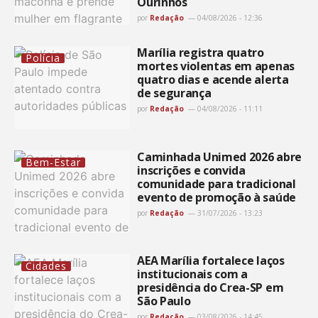
Ourinhos
por
Redação
04/08/2026 - 12:36
Marília registra quatro
Polícia
mortes violentas em apenas
quatro dias e acende alerta
de segurança
por
Redação
04/08/2026 - 11:11
Caminhada Unimed 2026 abre
Bem-Estar
inscrições e convida
comunidade para tradicional
evento de promoção à saúde
por
Redação
31/07/2026 - 13:23
AEA Marília fortalece laços
Cidades
institucionais com a
presidência do Crea-SP em
São Paulo
por
Redação
03/08/2026 - 14:45