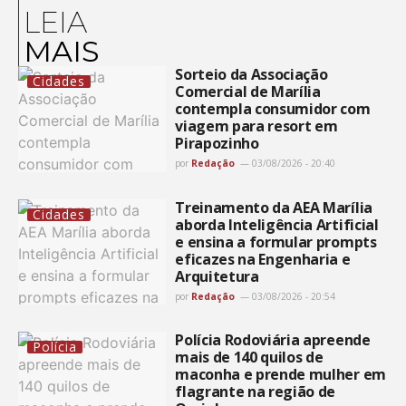
LEIA
MAIS
Sorteio da Associação
Cidades
Comercial de Marília
contempla consumidor com
viagem para resort em
Pirapozinho
por
Redação
03/08/2026 - 20:40
Treinamento da AEA Marília
Cidades
aborda Inteligência Artificial
e ensina a formular prompts
eficazes na Engenharia e
Arquitetura
por
Redação
03/08/2026 - 20:54
Polícia Rodoviária apreende
Polícia
mais de 140 quilos de
maconha e prende mulher em
flagrante na região de