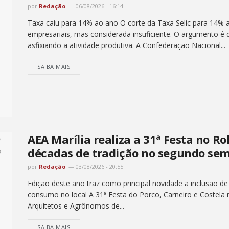
por
Redação
06/08/2026 - 16:14
Taxa caiu para 14% ao ano O corte da Taxa Selic para 14%
empresariais, mas considerada insuficiente. O argumento é q
asfixiando a atividade produtiva. A Confederação Nacional...
SAIBA MAIS
AEA Marília realiza a 31ª Festa no Ro
décadas de tradição no segundo sem
por
Redação
03/08/2026 - 20:55
Edição deste ano traz como principal novidade a inclusão de
consumo no local A 31ª Festa do Porco, Carneiro e Costela
Arquitetos e Agrônomos de...
SAIBA MAIS