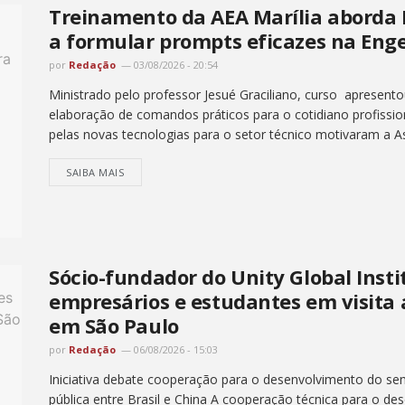
Treinamento da AEA Marília aborda In
a formular prompts eficazes na Eng
por
Redação
03/08/2026 - 20:54
Ministrado pelo professor Jesué Graciliano, curso apresento
elaboração de comandos práticos para o cotidiano profissio
pelas novas tecnologias para o setor técnico motivaram a A
SAIBA MAIS
Sócio-fundador do Unity Global Insti
empresários e estudantes em visita
em São Paulo
por
Redação
06/08/2026 - 15:03
Iniciativa debate cooperação para o desenvolvimento do semi
pública entre Brasil e China A cooperação técnica para o de