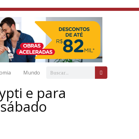
omia
Mundo
ypti e para
e sábado