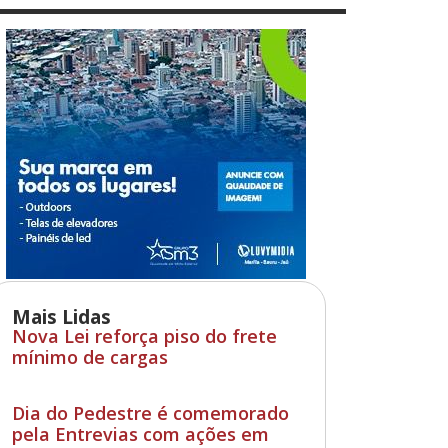
Mais Lidas
Nova Lei reforça piso do frete
mínimo de cargas
Dia do Pedestre é comemorado
pela Entrevias com ações em