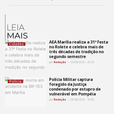
LEIA
MAIS
AEA Marília realiza a 31ª Festa
Cidades
no Rolete e celebra mais de
três décadas de tradição no
segundo semestre
por
Redação
03/08/2026 - 20:55
Polícia Militar captura
Polícia
foragido da Justiça
condenado por estupro de
vulnerável em Pompéia
por
Redação
06/08/2026 - 16:05