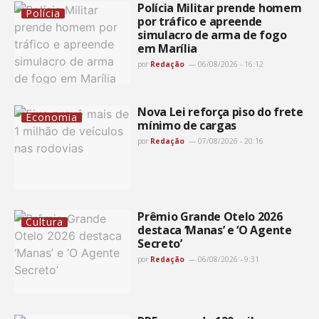
Polícia Militar prende homem
Polícia
por tráfico e apreende
simulacro de arma de fogo
em Marília
por
Redação
06/08/2026 - 16:12
Nova Lei reforça piso do frete
Economia
mínimo de cargas
por
Redação
07/08/2026 - 20:16
Prêmio Grande Otelo 2026
Cultura
destaca ‘Manas’ e ‘O Agente
Secreto’
por
Redação
06/08/2026 - 9:31