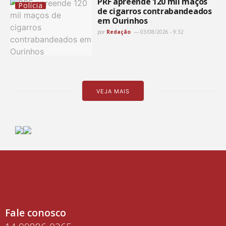
PRF apreende 120 mil maços
Polícia
de cigarros contrabandeados
em Ourinhos
por
Redação
03/08/2026 - 9:32
VEJA MAIS
Fale conosco