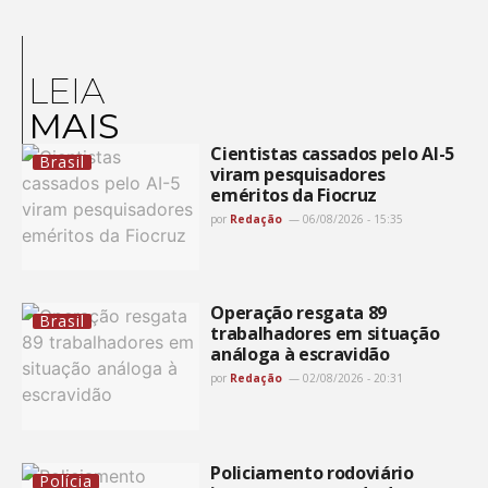
LEIA
MAIS
Cientistas cassados pelo AI-5
Brasil
viram pesquisadores
eméritos da Fiocruz
por
Redação
06/08/2026 - 15:35
Operação resgata 89
Brasil
trabalhadores em situação
análoga à escravidão
por
Redação
02/08/2026 - 20:31
Policiamento rodoviário
Polícia