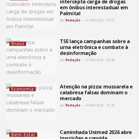
intercepta carga de drogas
em ônibus interestadual em
Palmital
por
Redação
01/08/2026 - 10:53
TSE lança campanhas sobre a
Brasil
urna eletrônica e combate à
desinformação
por
Redação
03/08/2026 - 20:46
Atenção na pizza: mussarela e
Economia
calabresa falsas dominam o
mercado
por
Redação
03/08/2026 - 16:36
Caminhada Unimed 2026 abre
Bem-Estar
inscrições e convida