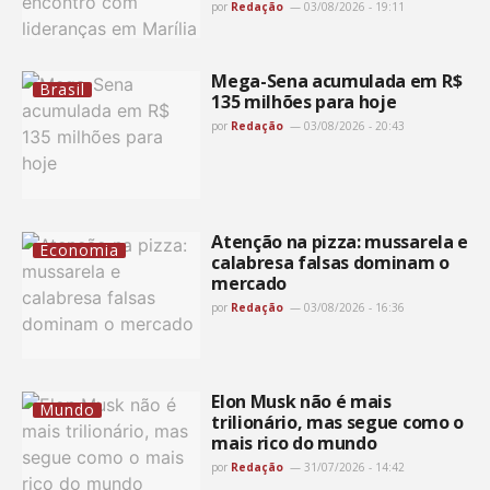
por
Redação
03/08/2026 - 19:11
Mega-Sena acumulada em R$
Brasil
135 milhões para hoje
por
Redação
03/08/2026 - 20:43
Atenção na pizza: mussarela e
Economia
calabresa falsas dominam o
mercado
por
Redação
03/08/2026 - 16:36
Elon Musk não é mais
Mundo
trilionário, mas segue como o
mais rico do mundo
por
Redação
31/07/2026 - 14:42