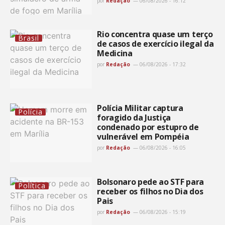
por
Redação
06/08/2026 - 16:12
Rio concentra quase um terço
Brasil
de casos de exercício ilegal da
Medicina
por
Redação
06/08/2026 - 17:32
Polícia Militar captura
Polícia
foragido da Justiça
condenado por estupro de
vulnerável em Pompéia
por
Redação
06/08/2026 - 16:05
Bolsonaro pede ao STF para
Política
receber os filhos no Dia dos
Pais
por
Redação
06/08/2026 - 15:19