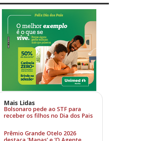
Mais Lidas
Bolsonaro pede ao STF para
receber os filhos no Dia dos Pais
Prêmio Grande Otelo 2026
destaca ‘Manas’ e ‘O Agente