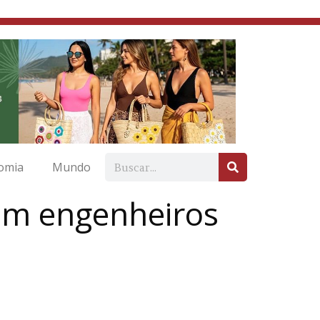
omia
Mundo
em engenheiros