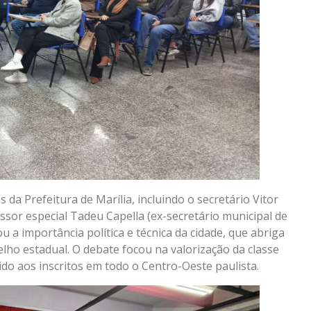
a Prefeitura de Marília, incluindo o secretário Vitor
sor especial Tadeu Capella (ex-secretário municipal de
 a importância política e técnica da cidade, que abriga
elho estadual. O debate focou na valorização da classe
ido aos inscritos em todo o Centro-Oeste paulista.