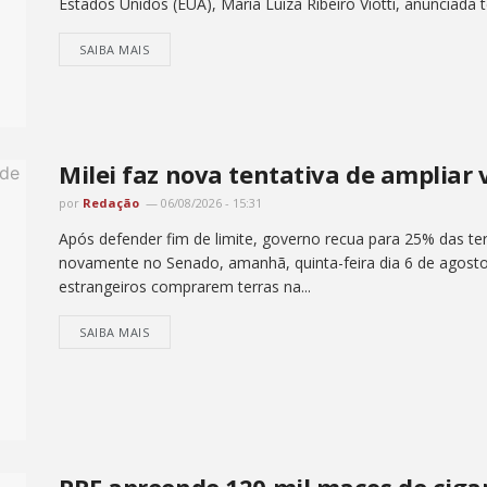
Estados Unidos (EUA), Maria Luiza Ribeiro Viotti, anunciada ter
SAIBA MAIS
Milei faz nova tentativa de ampliar 
por
Redação
06/08/2026 - 15:31
Após defender fim de limite, governo recua para 25% das ter
novamente no Senado, amanhã, quinta-feira dia 6 de agosto , 
estrangeiros comprarem terras na...
SAIBA MAIS
PRF apreende 120 mil maços de cig