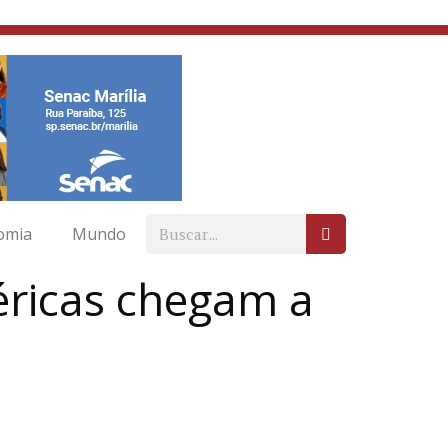
omia
Mundo
éricas chegam a