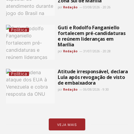
Zona Sul de Marília
por
Redação
03/08/2026 - 20:26
Guti e Rodolfo Fanganiello
Política
fortalecem pré-candidaturas
e reúnem lideranças em
Marília
por
Redação
31/07/2026 - 20:28
Atitude irresponsável, declara
Política
Lula após revogação de visto
de embaixadora
por
Redação
06/08/2026 - 9:30
VEJA MAIS