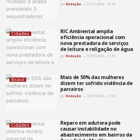
por
Redação
31/07/2026 - 18:36
RIC Ambiental amplia
Cidades
eficiência operacional com
nova prestadora de serviços
de leitura e religação de água
por
Redação
31/07/2026 - 12:59
Mais de 50% das mulheres
Brasil
dizem ter sofrido violência de
parceiros
por
Redação
30/07/2026 - 12:36
Reparo em adutora pode
Cidades
causar instabilidade no
abastecimento em bairros da