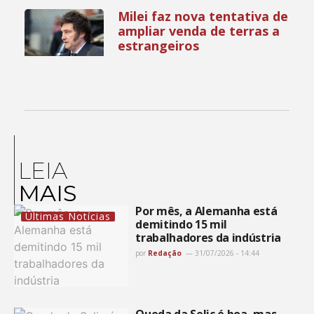
Milei faz nova tentativa de
ampliar venda de terras a
estrangeiros
LEIA
MAIS
Por mês, a Alemanha está
Últimas Notícias
demitindo 15 mil
trabalhadores da indústria
por
Redação
31/07/2026 - 14:44
Queda da Selic é boa, mas