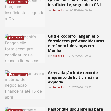
Economia
insuficiente, segundo a CNI
por
Redação
06/08/2026 - 16:14
Guti e Rodolfo Fanganiello
Política
fortalecem pré-candidaturas
e reúnem lideranças em
Marília
por
Redação
31/07/2026 - 20:28
Arrecadação bate recorde
Economia
enquanto déficit primário
explode
por
Redação
31/07/2026 - 13:37
Pastor que usou igrejas para
Polícia