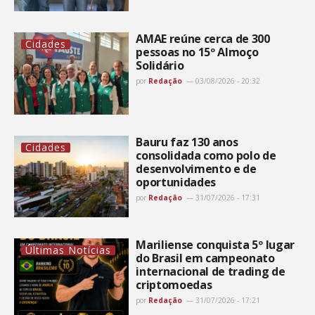
AMAE reúne cerca de 300
Cidades
pessoas no 15º Almoço
Solidário
por
Redação
03/08/2026 - 20:32
Bauru faz 130 anos
Cidades
consolidada como polo de
desenvolvimento e de
oportunidades
por
Redação
31/07/2026 - 17:31
Mariliense conquista 5º lugar
Últimas Notícias
do Brasil em campeonato
internacional de trading de
criptomoedas
por
Redação
31/07/2026 - 17:21