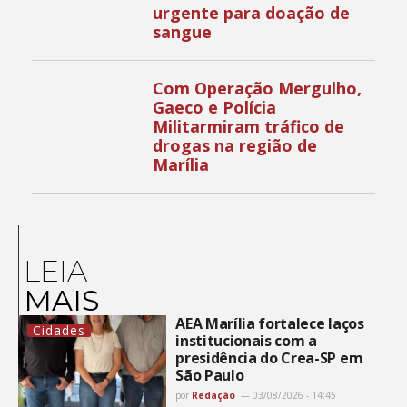
urgente para doação de
sangue
Com Operação Mergulho,
Gaeco e Polícia
Militarmiram tráfico de
drogas na região de
Marília
LEIA
MAIS
AEA Marília fortalece laços
Cidades
institucionais com a
presidência do Crea-SP em
São Paulo
por
Redação
03/08/2026 - 14:45