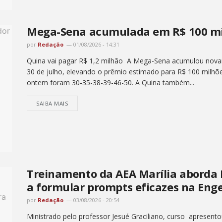
Mega-Sena acumulada em R$ 100 mil
por
Redação
01/08/2026 - 14:31
Quina vai pagar R$ 1,2 milhão A Mega-Sena acumulou novame
30 de julho, elevando o prêmio estimado para R$ 100 milh
ontem foram 30-35-38-39-46-50. A Quina também...
SAIBA MAIS
Treinamento da AEA Marília aborda In
a formular prompts eficazes na Eng
por
Redação
03/08/2026 - 20:54
Ministrado pelo professor Jesué Graciliano, curso apresento