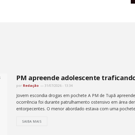
PM apreende adolescente traficand
por
Redação
31/07/2026 - 13:34
Jovem escondia drogas em pochete A PM de Tupã apreendeu 
ocorrência foi durante patrulhamento ostensivo em área d
entorpecentes. O menor abordado estava com uma pochete.
SAIBA MAIS