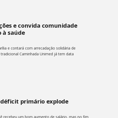
ções e convida comunidade
o à saúde
lia e contará com arrecadação solidária de
A tradicional Caminhada Unimed já tem data
déficit primário explode
cê recebeu um bom aumento de salário, mas no fim