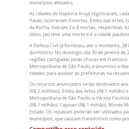
municípios afetados.
As cidades de Itapevi e Arujá registraram, ca
Paulo, ocorreram 4 mortes, Embu das Artes, 
da Rocha, tiveram 3 e 8 mortes, respectivas. V
óbito. Jaú teve uma morte e é a cidade paulist
A Defesa Civil já forneceu, até o momento, 287
dormitório. No domingo, dia 30 de janeiro de
regiões castigadas pelas chuvas em Francisco
Metropolitana de São Paulo, e anunciou a libe
cidades para auxiliar as prefeituras na recupe
Os recursos anunciados serão destinados aos 
(R$ 2 milhões), Embu das Artes (R$ 1 milhão) 
Metropolitana de São Paulo, e Várzea Paulista
(R$ 1 milhão), Capivari (R$ 1 milhão), Monte Mo
Estado. Os repasses poderão ser utilizados p
municípios, que causam transtornos como pon
Compartilhe esse conteúdo