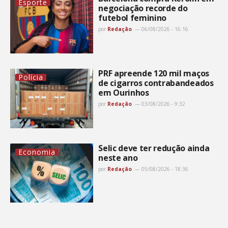
Esporte
negociação recorde do
futebol feminino
por
Redação
06/08/2026 - 16:16
PRF apreende 120 mil maços
Polícia
de cigarros contrabandeados
em Ourinhos
por
Redação
03/08/2026 - 9:32
Selic deve ter redução ainda
Economia
neste ano
por
Redação
05/08/2026 - 18:36