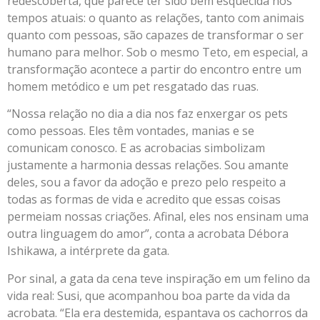
redescoberta, que parece ter sido bem esquecida nos
tempos atuais: o quanto as relações, tanto com animais
quanto com pessoas, são capazes de transformar o ser
humano para melhor. Sob o mesmo Teto, em especial, a
transformação acontece a partir do encontro entre um
homem metódico e um pet resgatado das ruas.
“Nossa relação no dia a dia nos faz enxergar os pets
como pessoas. Eles têm vontades, manias e se
comunicam conosco. E as acrobacias simbolizam
justamente a harmonia dessas relações. Sou amante
deles, sou a favor da adoção e prezo pelo respeito a
todas as formas de vida e acredito que essas coisas
permeiam nossas criações. Afinal, eles nos ensinam uma
outra linguagem do amor”, conta a acrobata Débora
Ishikawa, a intérprete da gata.
Por sinal, a gata da cena teve inspiração em um felino da
vida real: Susi, que acompanhou boa parte da vida da
acrobata. “Ela era destemida, espantava os cachorros da