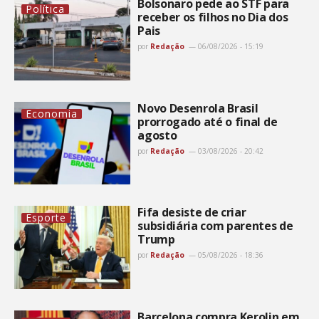
Bolsonaro pede ao STF para
Política
receber os filhos no Dia dos
Pais
por
Redação
06/08/2026 - 15:19
Novo Desenrola Brasil
Economia
prorrogado até o final de
agosto
por
Redação
03/08/2026 - 20:42
Fifa desiste de criar
Esporte
subsidiária com parentes de
Trump
por
Redação
05/08/2026 - 18:36
Barcelona compra Kerolin em