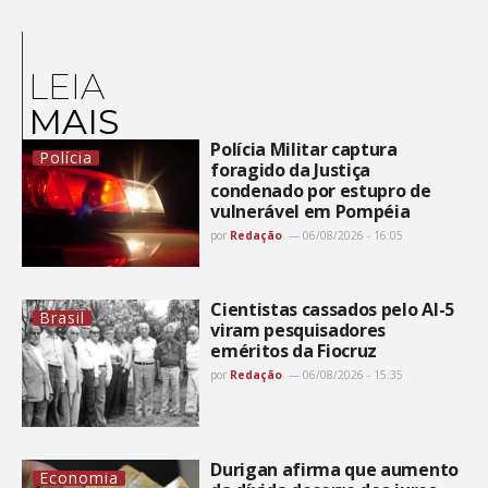
LEIA
MAIS
Polícia Militar captura
Polícia
foragido da Justiça
condenado por estupro de
vulnerável em Pompéia
por
Redação
06/08/2026 - 16:05
Cientistas cassados pelo AI-5
Brasil
viram pesquisadores
eméritos da Fiocruz
por
Redação
06/08/2026 - 15:35
Durigan afirma que aumento
Economia