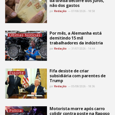
da dívida decorre dos juros,
não dos gastos
por
Redação
07/08/2026 - 18:58
Por mês, a Alemanha está
Últimas Notícias
demitindo 15 mil
trabalhadores da indústria
por
Redação
31/07/2026 - 14:44
Fifa desiste de criar
Esporte
subsidiária com parentes de
Trump
por
Redação
05/08/2026 - 18:36
Motorista morre após carro
Polícia
colidir contra poste na Raposo