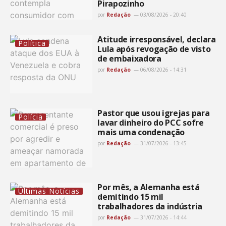
Pirapozinho
por
Redação
03/08/2026 - 20:40
Atitude irresponsável, declara
Política
Lula após revogação de visto
de embaixadora
por
Redação
06/08/2026 - 14:31
Pastor que usou igrejas para
Polícia
lavar dinheiro do PCC sofre
mais uma condenação
por
Redação
31/07/2026 - 13:45
Por mês, a Alemanha está
Últimas Notícias
demitindo 15 mil
trabalhadores da indústria
por
Redação
31/07/2026 - 14:44