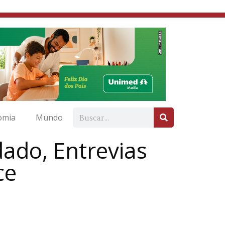
omia
Mundo
ado, Entrevias
ce