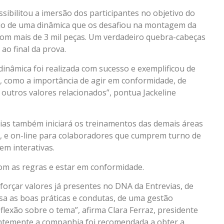
sibilitou a imersão dos participantes no objetivo do
io de uma dinâmica que os desafiou na montagem da
com mais de 3 mil peças. Um verdadeiro quebra-cabeças
o final da prova.
a dinâmica foi realizada com sucesso e exemplificou de
, como a importância de agir em conformidade, de
e outros valores relacionados”, pontua Jackeline
vias também iniciará os treinamentos das demais áreas
l, e on-line para colaboradores que cumprem turno de
em interativas.
com as regras e estar em conformidade.
forçar valores já presentes no DNA da Entrevias, de
esa as boas práticas e condutas, de uma gestão
flexão sobre o tema”, afirma Clara Ferraz, presidente
ntemente a companhia foi recomendada a obter a