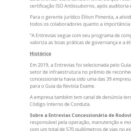
certificação ISO Antissuborno, após auditoria 
Para o gerente jurídico Éliton Pimenta, a ativi
todos os colaboradores quanto a importância 
“A Entrevias segue com seu programa de comp
valoriza as boas práticas de governança e a étic
Histórico
Em 2019, a Entrevias foi selecionada pelo G
setor de infraestrutura no prêmio de reconhe
concessionária havia sido uma das 39 empresa
para o Guia da Revista Exame.
A empresa também tem canal de denúncia terc
Código Interno de Conduta.
Sobre a Entrevias Concessionária de Rodov
responsável pela operação, manutenção e mod
com um total de 570 quilômetros de vias no eix