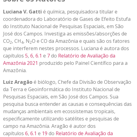
Luciana V. Gatti
é química, pesquisadora titular e
coordenadora do Laboratório de Gases de Efeito Estufa
do Instituto Nacional de Pesquisas Espaciais, em São
José dos Campos. Investiga as emissões/absorções de
CO
, CH
, N
O e CO da Amazônia e quais são os fatores
2
4
2
que interferem nestes processos. Luciana é autora dos
capítulos
5
,
6
,
6.1
e
7
do
Relatório de Avaliação da
Amazônia 2021
produzido pelo Painel Científico para a
Amazônia.
Luiz Aragão
é biólogo, Chefe da Divisão de Observação
da Terra e Geoinformática do Instituto Nacional de
Pesquisas Espaciais, em São José dos Campos. Sua
pesquisa busca entender as causas e consequências das
mudanças ambientais em ecossistemas tropicais,
especificamente utilizando satélites e pesquisas de
campo na Amazônia. Aragão é autor dos
capítulos
6
,
6.1
e
19
do
Relatório de Avaliação da