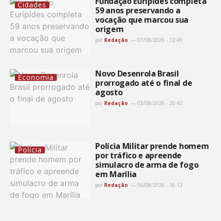
Fundação Eurípides completa
Cidades
59 anos preservando a
vocação que marcou sua
origem
por
Redação
07/08/2026 - 12:49
Novo Desenrola Brasil
Economia
prorrogado até o final de
agosto
por
Redação
03/08/2026 - 20:42
Polícia Militar prende homem
Polícia
por tráfico e apreende
simulacro de arma de fogo
em Marília
por
Redação
06/08/2026 - 16:12