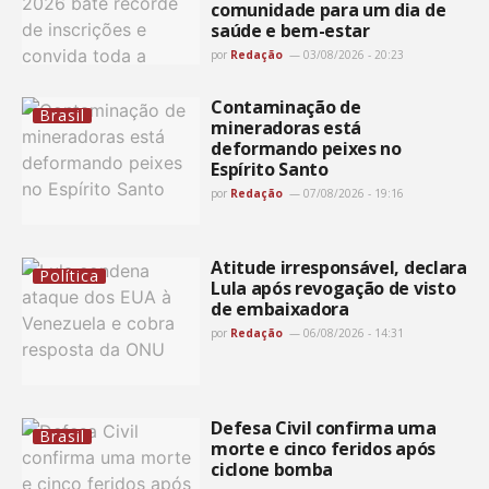
comunidade para um dia de
saúde e bem-estar
por
Redação
03/08/2026 - 20:23
Contaminação de
Brasil
mineradoras está
deformando peixes no
Espírito Santo
por
Redação
07/08/2026 - 19:16
Atitude irresponsável, declara
Política
Lula após revogação de visto
de embaixadora
por
Redação
06/08/2026 - 14:31
Defesa Civil confirma uma
Brasil
morte e cinco feridos após
ciclone bomba