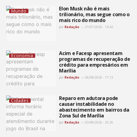
Elon Musk não é mais
Mundo
trilionário, mas segue como o
mais rico do mundo
por
Redação
31/07/2026 - 14:42
Acim e Facesp apresentam
Economia
programas de recuperação de
crédito para empresários em
Marília
por
Redação
06/08/2026 - 17:13
Reparo em adutora pode
Cidades
causar instabilidade no
abastecimento em bairros da
Zona Sul de Marília
por
Redação
03/08/2026 - 20:26