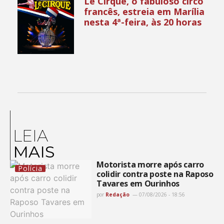
Le Cirque, o fabuloso circo
francês, estreia em Marília
nesta 4ª-feira, às 20 horas
LEIA
MAIS
Motorista morre após carro
Polícia
colidir contra poste na Raposo
Tavares em Ourinhos
por
Redação
07/08/2026 - 18:56