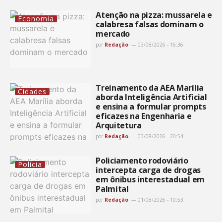
Atenção na pizza: mussarela e
Economia
calabresa falsas dominam o
mercado
por
Redação
03/08/2026 - 16:36
Treinamento da AEA Marília
Cidades
aborda Inteligência Artificial
e ensina a formular prompts
eficazes na Engenharia e
Arquitetura
por
Redação
03/08/2026 - 20:54
Policiamento rodoviário
Polícia
intercepta carga de drogas
em ônibus interestadual em
Palmital
por
Redação
01/08/2026 - 10:53