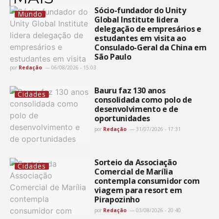
Sócio-fundador do Unity
Mundo
Global Institute lidera
delegação de empresários e
estudantes em visita ao
Consulado-Geral da China em
São Paulo
por
Redação
06/08/2026 - 15:03
Bauru faz 130 anos
Cidades
consolidada como polo de
desenvolvimento e de
oportunidades
por
Redação
31/07/2026 - 17:31
Sorteio da Associação
Cidades
Comercial de Marília
contempla consumidor com
viagem para resort em
Pirapozinho
por
Redação
03/08/2026 - 20:40