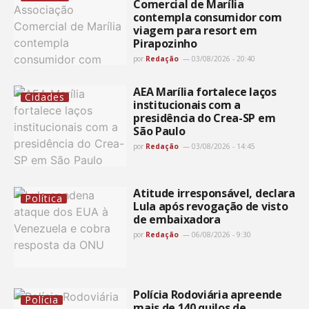
Comercial de Marília
contempla consumidor com
viagem para resort em
Pirapozinho
por
Redação
03/08/2026 - 20:40
AEA Marília fortalece laços
Cidades
institucionais com a
presidência do Crea-SP em
São Paulo
por
Redação
03/08/2026 - 14:45
Atitude irresponsável, declara
Política
Lula após revogação de visto
de embaixadora
por
Redação
06/08/2026 - 9:30
Polícia Rodoviária apreende
Polícia
mais de 140 quilos de