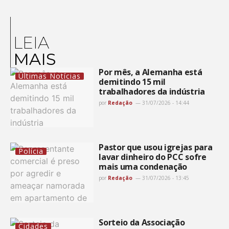
LEIA
MAIS
Por mês, a Alemanha está
Últimas Notícias
demitindo 15 mil
trabalhadores da indústria
por
Redação
31/07/2026 - 14:44
Pastor que usou igrejas para
Polícia
lavar dinheiro do PCC sofre
mais uma condenação
por
Redação
31/07/2026 - 13:45
Sorteio da Associação
Cidades