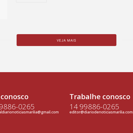
VEJA MAIS
 conosco
Trabalhe conosco
99886-0265
14 99886-0265
ldiarionoticiasmarilia@gmail.com
editor@diariodenoticiasmarilia.com