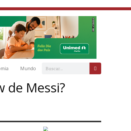
omia
Mundo
w de Messi?