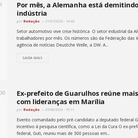
Por mês, a Alemanha está demitindo
indústria
por
Redação
31/07/2026 - 14:44
Setor automotivo vive crise histórica O setor industrial da 
trabalhadores por mês. Os números são da Federação das In
agência de notícias Deustche Welle, a DW. A...
SAIBA MAIS
Ex-prefeito de Guarulhos reúne mai
com lideranças em Marília
por
Redação
03/08/2026 - 19:11
Evento comandado pelo pré-candidato a deputado federal Gut
incentivo à pesquisa científica, como a Lei da Cura O ex-pr
federal, Guti, reuniu mais de 300 pessoas em...