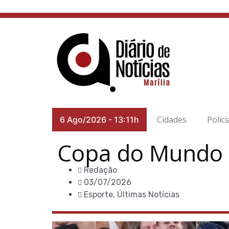
Cidades
Políci
6 Ago/2026
-
13:11h
Copa do Mundo 2
Redação
03/07/2026
Esporte
,
Últimas Notícias