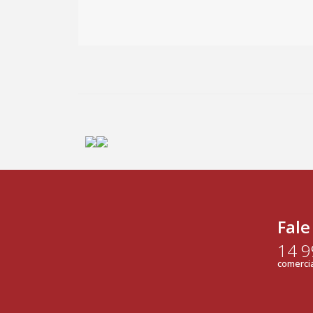
Fale
14 
comercia