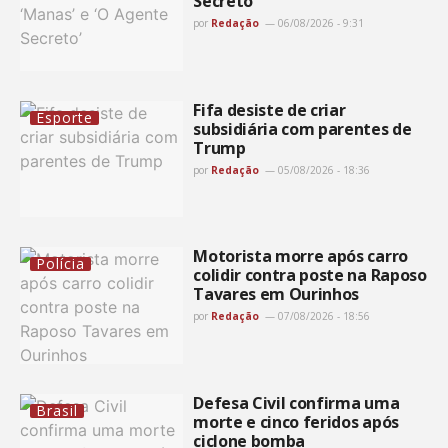
Secreto’
por
Redação
06/08/2026 - 9:31
Fifa desiste de criar
Esporte
subsidiária com parentes de
Trump
por
Redação
05/08/2026 - 18:36
Motorista morre após carro
Polícia
colidir contra poste na Raposo
Tavares em Ourinhos
por
Redação
07/08/2026 - 18:56
Defesa Civil confirma uma
Brasil
morte e cinco feridos após
ciclone bomba