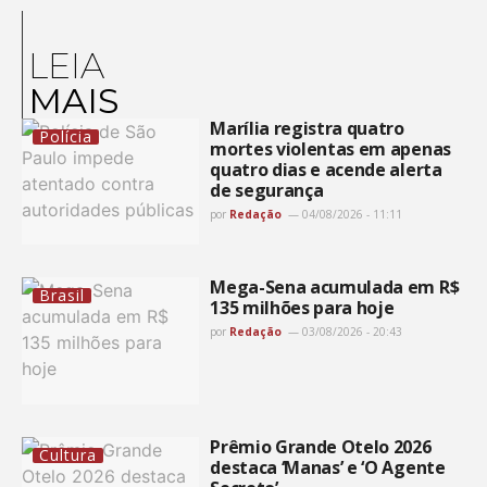
LEIA
MAIS
Marília registra quatro
Polícia
mortes violentas em apenas
quatro dias e acende alerta
de segurança
por
Redação
04/08/2026 - 11:11
Mega-Sena acumulada em R$
Brasil
135 milhões para hoje
por
Redação
03/08/2026 - 20:43
Prêmio Grande Otelo 2026
Cultura
destaca ‘Manas’ e ‘O Agente