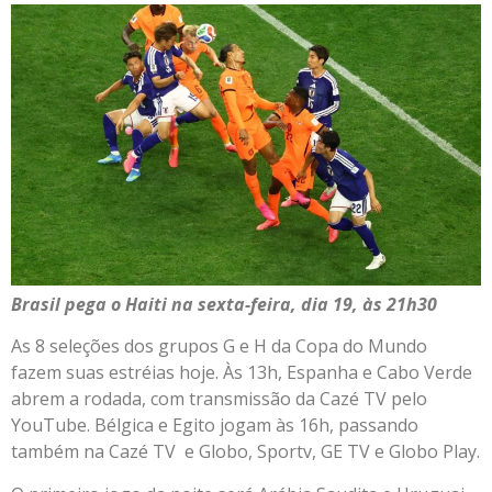
Brasil pega o Haiti na sexta-feira, dia 19, às 21h30
As 8 seleções dos grupos G e H da Copa do Mundo
fazem suas estréias hoje. Às 13h, Espanha e Cabo Verde
abrem a rodada, com transmissão da Cazé TV pelo
YouTube. Bélgica e Egito jogam às 16h, passando
também na Cazé TV e Globo, Sportv, GE TV e Globo Play.