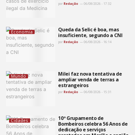
por
Redação
06/08/2026 - 17:32
Queda da Selic é boa, mas
Economia
insuficiente, segundo a CNI
por
Redação
06/08/2026 - 16:14
Milei faz nova tentativa de
Mundo
ampliar venda de terras a
estrangeiros
por
Redação
06/08/2026 - 15:31
10º Grupamento de
Cidades
Bombeiros celebra 56 Anos de
dedicação e serviços