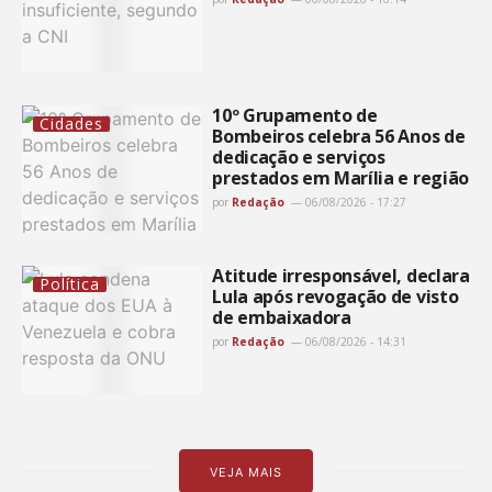
10º Grupamento de
Cidades
Bombeiros celebra 56 Anos de
dedicação e serviços
prestados em Marília e região
por
Redação
06/08/2026 - 17:27
Atitude irresponsável, declara
Política
Lula após revogação de visto
de embaixadora
por
Redação
06/08/2026 - 14:31
VEJA MAIS