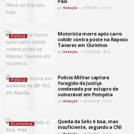
Pais
por
Redação
06/08/2026 - 15:19
Motorista morre após carro
Polícia
colidir contra poste na Raposo
Tavares em Ourinhos
por
Redação
07/08/2026 - 18:56
Polícia Militar captura
Polícia
foragido da Justiça
condenado por estupro de
vulnerável em Pompéia
por
Redação
06/08/2026 - 16:05
Queda da Selic é boa, mas
Economia
insuficiente, segundo a CNI
por
Redação
06/08/2026 - 16:14