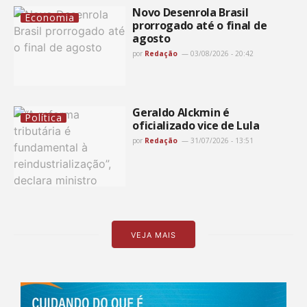
Novo Desenrola Brasil
Economia
prorrogado até o final de
agosto
por
Redação
03/08/2026 - 20:42
Geraldo Alckmin é
Política
oficializado vice de Lula
por
Redação
31/07/2026 - 13:51
VEJA MAIS