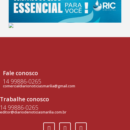
Fale conosco
14 99886-0265
comercialdiarionoticiasmarilia@gmail.com
Trabalhe conosco
14 99886-0265
editor@diariodenoticiasmarilia.com.br