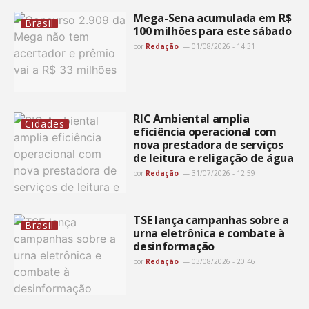
Mega-Sena acumulada em R$
Brasil
100 milhões para este sábado
por
Redação
01/08/2026 - 14:31
RIC Ambiental amplia
Cidades
eficiência operacional com
nova prestadora de serviços
de leitura e religação de água
por
Redação
31/07/2026 - 12:59
TSE lança campanhas sobre a
Brasil
urna eletrônica e combate à
desinformação
por
Redação
03/08/2026 - 20:46