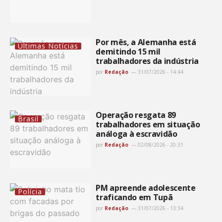
Por mês, a Alemanha está
Últimas Notícias
demitindo 15 mil
trabalhadores da indústria
por
Redação
31/07/2026 - 14:44
Operação resgata 89
Brasil
trabalhadores em situação
análoga à escravidão
por
Redação
02/08/2026 - 20:31
PM apreende adolescente
Polícia
traficando em Tupã
por
Redação
31/07/2026 - 13:34