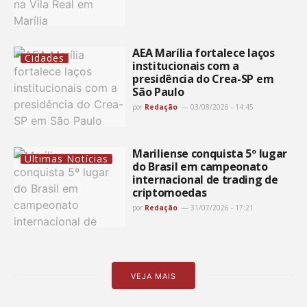
AEA Marília fortalece laços
Cidades
institucionais com a
presidência do Crea-SP em
São Paulo
por
Redação
03/08/2026 - 14:45
Mariliense conquista 5º lugar
Últimas Notícias
do Brasil em campeonato
internacional de trading de
criptomoedas
por
Redação
31/07/2026 - 17:21
VEJA MAIS