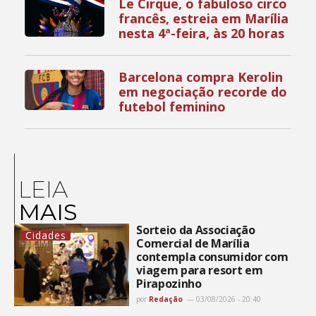
Le Cirque, o fabuloso circo
francês, estreia em Marília
nesta 4ª-feira, às 20 horas
Barcelona compra Kerolin
em negociação recorde do
futebol feminino
LEIA
MAIS
Sorteio da Associação
Cidades
Comercial de Marília
contempla consumidor com
viagem para resort em
Pirapozinho
por
Redação
03/08/2026 - 20:40