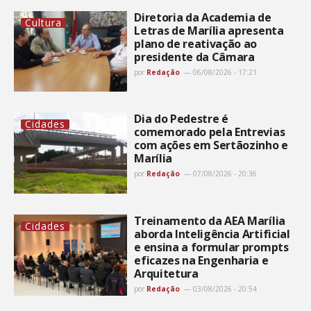
Diretoria da Academia de
Cultura
Letras de Marília apresenta
plano de reativação ao
presidente da Câmara
por
Redação
06/08/2026 - 17:21
Dia do Pedestre é
Cidades
comemorado pela Entrevias
com ações em Sertãozinho e
Marília
por
Redação
07/08/2026 - 20:36
Treinamento da AEA Marília
Cidades
aborda Inteligência Artificial
e ensina a formular prompts
eficazes na Engenharia e
Arquitetura
por
Redação
03/08/2026 - 20:54