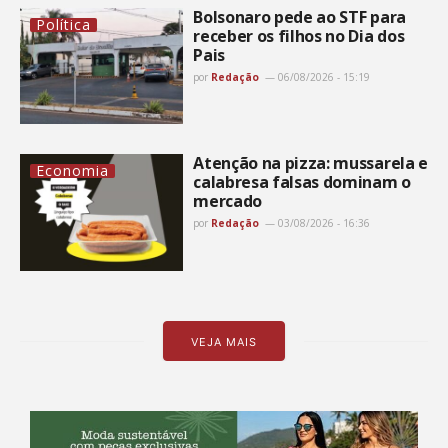
Bolsonaro pede ao STF para
Política
receber os filhos no Dia dos
Pais
por
Redação
06/08/2026 - 15:19
Atenção na pizza: mussarela e
Economia
calabresa falsas dominam o
mercado
por
Redação
03/08/2026 - 16:36
VEJA MAIS