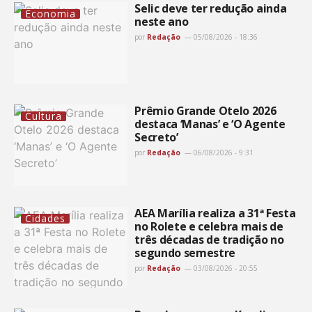
Selic deve ter redução ainda
Economia
neste ano
por
Redação
05/08/2026 - 18:36
Prêmio Grande Otelo 2026
Cultura
destaca ‘Manas’ e ‘O Agente
Secreto’
por
Redação
06/08/2026 - 9:31
AEA Marília realiza a 31ª Festa
Cidades
no Rolete e celebra mais de
três décadas de tradição no
segundo semestre
por
Redação
03/08/2026 - 20:55