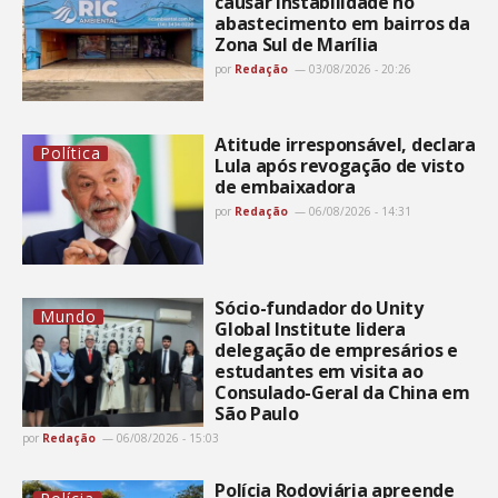
causar instabilidade no
abastecimento em bairros da
Zona Sul de Marília
por
Redação
03/08/2026 - 20:26
Atitude irresponsável, declara
Política
Lula após revogação de visto
de embaixadora
por
Redação
06/08/2026 - 14:31
Sócio-fundador do Unity
Mundo
Global Institute lidera
delegação de empresários e
estudantes em visita ao
Consulado-Geral da China em
São Paulo
por
Redação
06/08/2026 - 15:03
Polícia Rodoviária apreende