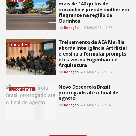
Polícia
mais de 140 quilos de
maconha e prende mulher em
flagrante na região de
Ourinhos
por
Redação
04/08/2026 - 12:36
Treinamento da AEA Marília
Cidades
aborda Inteligência Artificial
e ensina a formular prompts
eficazes na Engenharia e
Arquitetura
por
Redação
03/08/2026 - 20:54
Novo Desenrola Brasil
Economia
prorrogado até o final de
agosto
por
Redação
03/08/2026 - 20:42