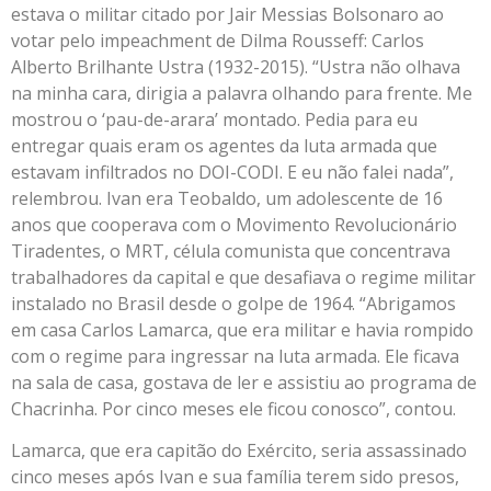
estava o militar citado por Jair Messias Bolsonaro ao
votar pelo impeachment de Dilma Rousseff: Carlos
Alberto Brilhante Ustra (1932-2015). “Ustra não olhava
na minha cara, dirigia a palavra olhando para frente. Me
mostrou o ‘pau-de-arara’ montado. Pedia para eu
entregar quais eram os agentes da luta armada que
estavam infiltrados no DOI-CODI. E eu não falei nada”,
relembrou. Ivan era Teobaldo, um adolescente de 16
anos que cooperava com o Movimento Revolucionário
Tiradentes, o MRT, célula comunista que concentrava
trabalhadores da capital e que desafiava o regime militar
instalado no Brasil desde o golpe de 1964. “Abrigamos
em casa Carlos Lamarca, que era militar e havia rompido
com o regime para ingressar na luta armada. Ele ficava
na sala de casa, gostava de ler e assistiu ao programa de
Chacrinha. Por cinco meses ele ficou conosco”, contou.
Lamarca, que era capitão do Exército, seria assassinado
cinco meses após Ivan e sua família terem sido presos,