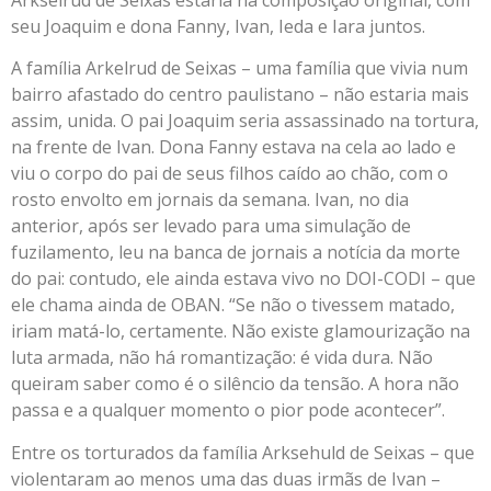
Arkselrud de Seixas estaria na composição original, com
seu Joaquim e dona Fanny, Ivan, Ieda e Iara juntos.
A família Arkelrud de Seixas – uma família que vivia num
bairro afastado do centro paulistano – não estaria mais
assim, unida. O pai Joaquim seria assassinado na tortura,
na frente de Ivan. Dona Fanny estava na cela ao lado e
viu o corpo do pai de seus filhos caído ao chão, com o
rosto envolto em jornais da semana. Ivan, no dia
anterior, após ser levado para uma simulação de
fuzilamento, leu na banca de jornais a notícia da morte
do pai: contudo, ele ainda estava vivo no DOI-CODI – que
ele chama ainda de OBAN. “Se não o tivessem matado,
iriam matá-lo, certamente. Não existe glamourização na
luta armada, não há romantização: é vida dura. Não
queiram saber como é o silêncio da tensão. A hora não
passa e a qualquer momento o pior pode acontecer”.
Entre os torturados da família Arksehuld de Seixas – que
violentaram ao menos uma das duas irmãs de Ivan –