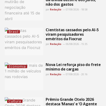
não dos gastos
por
Redação
07/08/2026 - 18:58
Cientistas cassados pelo AI-5
Brasil
viram pesquisadores
eméritos da Fiocruz
por
Redação
06/08/2026 - 15:35
Nova Lei reforça piso do frete
Economia
mínimo de cargas
por
Redação
07/08/2026 - 20:16
Prêmio Grande Otelo 2026
Cultura
destaca ‘Manas’ e ‘O Agente