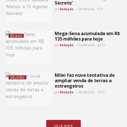
Secreto’
por
Redação
06/08/2026 - 9:31
Mega-Sena acumulada em R$
Brasil
135 milhões para hoje
por
Redação
03/08/2026 - 20:43
Milei faz nova tentativa de
Mundo
ampliar venda de terras a
estrangeiros
por
Redação
06/08/2026 - 15:31
VEJA MAIS